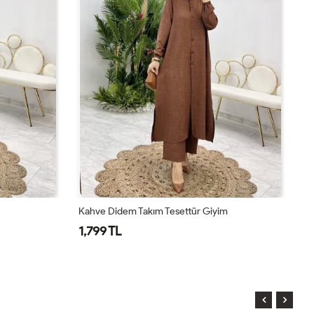
Kahve Didem Takım Tesettür Giyim
To
1,799 TL
1