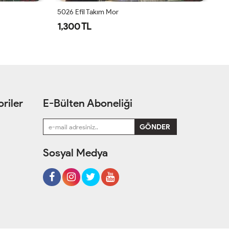
5026 Efil Takım Mor
1,300 TL
1
riler
E-Bülten Aboneliği
Sosyal Medya