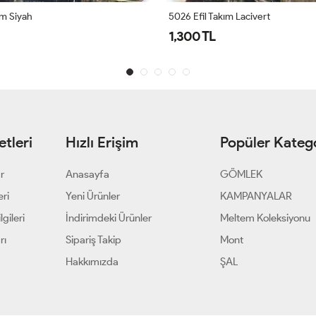
ım Siyah
5026 Efil Takım Lacivert
1,300 TL
tleri
Hızlı Erişim
Popüler Katego
ar
Anasayfa
GÖMLEK
eri
Yeni Ürünler
KAMPANYALAR
gileri
İndirimdeki Ürünler
Meltem Koleksiyonu
rı
Sipariş Takip
Mont
Hakkımızda
ŞAL