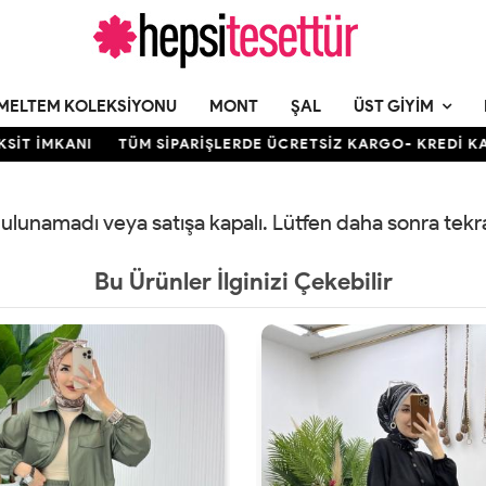
MELTEM KOLEKSIYONU
MONT
ŞAL
ÜST GIYIM
 İMKANI
TÜM SİPARİŞLERDE ÜCRETSİZ KARGO- KREDİ KARTIN
 bulunamadı veya satışa kapalı. Lütfen daha sonra tek
Bu Ürünler İlginizi Çekebilir