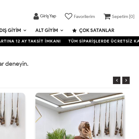
Giriş Yap
Favorilerim
Sepetim [
0
]
DIŞ GIYIM
ALT GIYIM
ÇOK SATANLAR
A 12 AY TAKSİT İMKANI
TÜM SİPARİŞLERDE ÜCRETSİZ KARGO
rar deneyin.