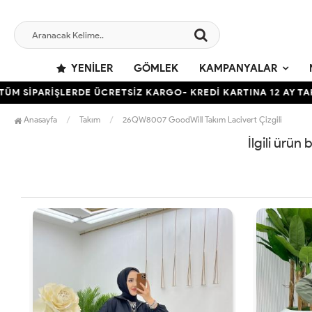
YENILER
GÖMLEK
KAMPANYALAR
 SİPARİŞLERDE ÜCRETSİZ KARGO- KREDİ KARTINA 12 AY TAKSİT
Anasayfa
Takım
26QW8007 GoodWill Takım Lacivert Çizgili
İlgili ürün