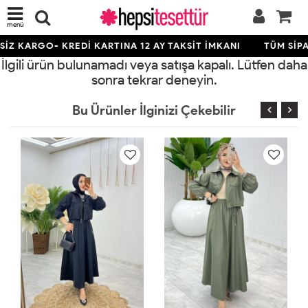
menü
İZ KARGO- KREDİ KARTINA 12 AY TAKSİT İMKANI
TÜM SİPA
İlgili ürün bulunamadı veya satışa kapalı. Lütfen daha
sonra tekrar deneyin.
Bu Ürünler İlginizi Çekebilir