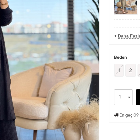
+
Daha Fazl
Beden
1
2
En geç 09 