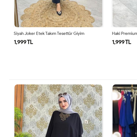
Haki Premium Nefis Etek Takım
Siyah Didem 
1,999 TL
1,799 TL