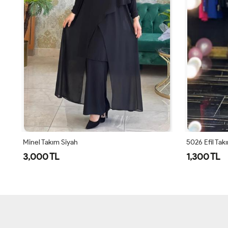
5026 Efil Takım Siyah
5026 Efil Tak
1,300 TL
1,300 TL