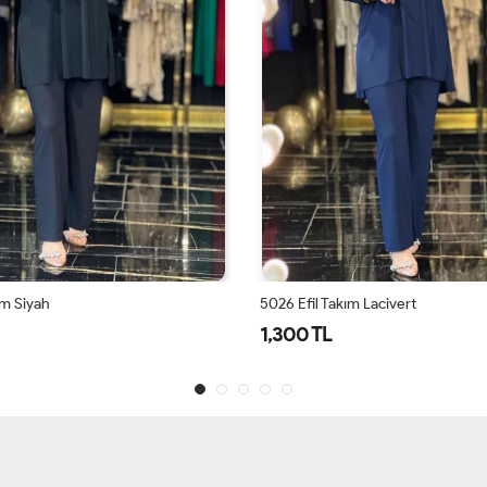
ım Lacivert
5026 Efil Takım Mor
1,300 TL