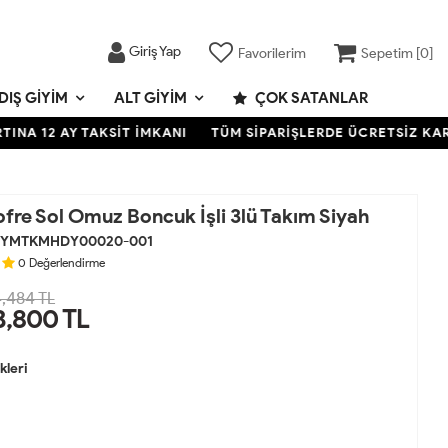
Giriş Yap
Favorilerim
Sepetim [
0
]
DIŞ GIYIM
ALT GIYIM
ÇOK SATANLAR
AY TAKSİT İMKANI
TÜM SİPARİŞLERDE ÜCRETSİZ KARGO- KRE
fre Sol Omuz Boncuk İşli 3lü Takım Siyah
YMTKMHDY00020-001
0
Değerlendirme
,484 TL
3,800
TL
leri