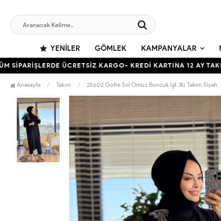
YENILER
GÖMLEK
KAMPANYALAR
RİŞLERDE ÜCRETSİZ KARGO- KREDİ KARTINA 12 AY TAKSİT İMKA
Anasayfa
Takım
25602 Gofre Sol Omuz Boncuk İşli 3lü Takım Siyah