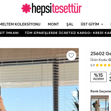
MELTEM KOLEKSIYONU
MONT
ŞAL
ÜST GIYIM
NI
TÜM SİPARİŞLERDE ÜCRETSİZ KARGO- KREDİ KARTINA 12 
25602 Go
Ürün Kodu:
G
5.0
4
%15
İNDİRİM
Renk Seçenek