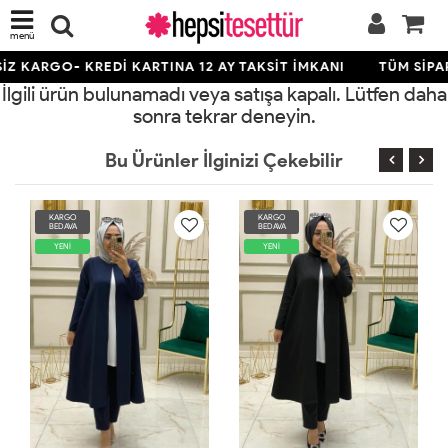
menü
Z KARGO- KREDİ KARTINA 12 AY TAKSİT İMKANI
TÜM SİPAR
İlgili ürün bulunamadı veya satışa kapalı. Lütfen daha
sonra tekrar deneyin.
Bu Ürünler İlginizi Çekebilir
KARGO
KARGO
BEDAVA
BEDAVA
YENİ
YENİ