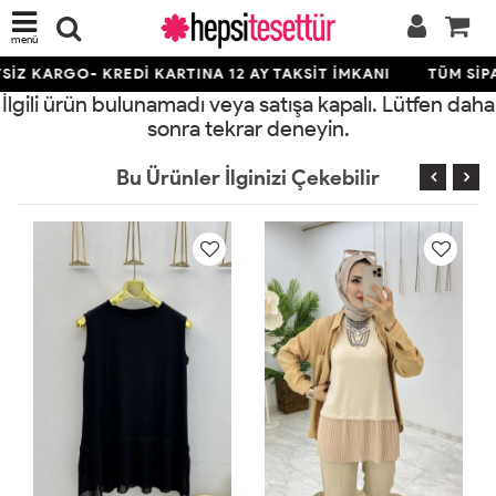
menü
İZ KARGO- KREDİ KARTINA 12 AY TAKSİT İMKANI
TÜM SİPA
İlgili ürün bulunamadı veya satışa kapalı. Lütfen daha
sonra tekrar deneyin.
Bu Ürünler İlginizi Çekebilir