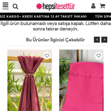
menü
İZ KARGO- KREDİ KARTINA 12 AY TAKSİT İMKANI
TÜM SİPA
İlgili ürün bulunamadı veya satışa kapalı. Lütfen daha
sonra tekrar deneyin.
Bu Ürünler İlginizi Çekebilir