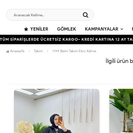
YENILER
GÖMLEK
KAMPANYALAR
 SİPARİŞLERDE ÜCRETSİZ KARGO- KREDİ KARTINA 12 AY TAKSİ
Anasayfa
Takım
1199 Beim Takım Ekru Kahve
İlgili ürün