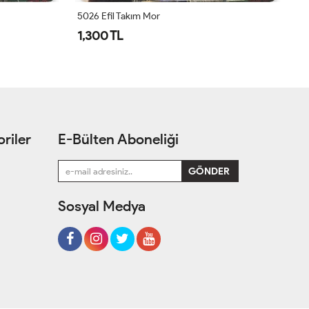
5026 Efil Takım Mor
1,300 TL
1
riler
E-Bülten Aboneliği
Sosyal Medya