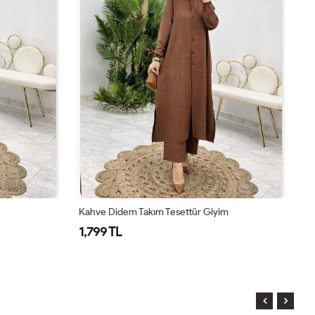
Kahve Didem Takım Tesettür Giyim
To
1,799 TL
1