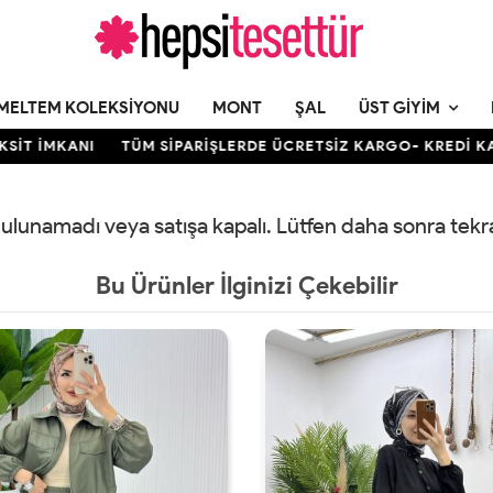
MELTEM KOLEKSIYONU
MONT
ŞAL
ÜST GIYIM
T İMKANI
TÜM SİPARİŞLERDE ÜCRETSİZ KARGO- KREDİ KARTIN
 bulunamadı veya satışa kapalı. Lütfen daha sonra tek
Bu Ürünler İlginizi Çekebilir