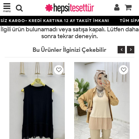
menü
İZ KARGO- KREDİ KARTINA 12 AY TAKSİT İMKANI
TÜM SİPA
İlgili ürün bulunamadı veya satışa kapalı. Lütfen daha
sonra tekrar deneyin.
Bu Ürünler İlginizi Çekebilir