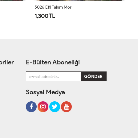
5026 Efil Takım Mor
1,300 TL
1
riler
E-Bülten Aboneliği
Sosyal Medya