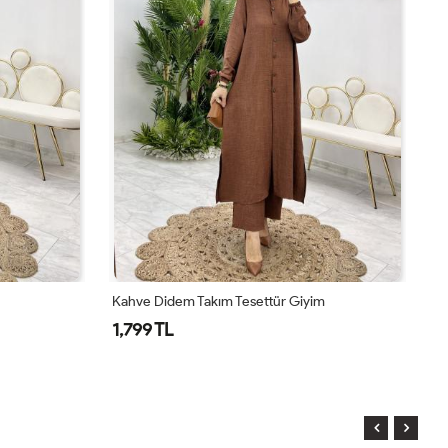
Kahve Didem Takım Tesettür Giyim
To
1,799 TL
1