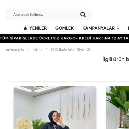
YENILER
GÖMLEK
KAMPANYALAR
 SİPARİŞLERDE ÜCRETSİZ KARGO- KREDİ KARTINA 12 AY TAKSİ
Anasayfa
Takım
1010 Basic Takım Siyah Gri
İlgili ürün