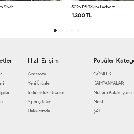
ım Siyah
5026 Efil Takım Lacivert
1,300 TL
tleri
Hızlı Erişim
Popüler Katego
ar
Anasayfa
GÖMLEK
eri
Yeni Ürünler
KAMPANYALAR
gileri
İndirimdeki Ürünler
Meltem Koleksiyonu
rı
Sipariş Takip
Mont
Hakkımızda
ŞAL