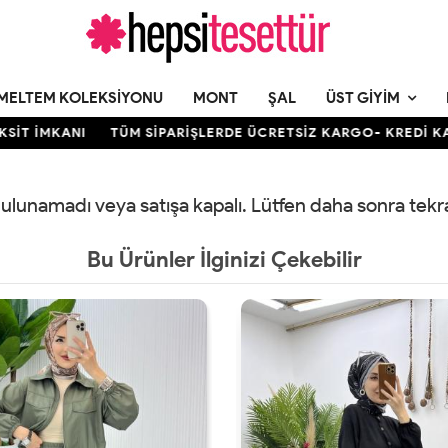
MELTEM KOLEKSIYONU
MONT
ŞAL
ÜST GIYIM
T İMKANI
TÜM SİPARİŞLERDE ÜCRETSİZ KARGO- KREDİ KARTIN
 bulunamadı veya satışa kapalı. Lütfen daha sonra tek
Bu Ürünler İlginizi Çekebilir