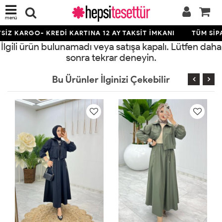
menü
İZ KARGO- KREDİ KARTINA 12 AY TAKSİT İMKANI
TÜM SİPA
İlgili ürün bulunamadı veya satışa kapalı. Lütfen daha
sonra tekrar deneyin.
Bu Ürünler İlginizi Çekebilir