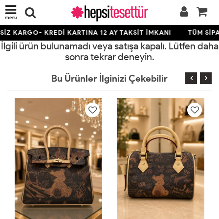
menü
İZ KARGO- KREDİ KARTINA 12 AY TAKSİT İMKANI
TÜM SİPA
İlgili ürün bulunamadı veya satışa kapalı. Lütfen daha
sonra tekrar deneyin.
Bu Ürünler İlginizi Çekebilir