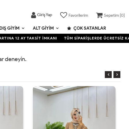
Giriş Yap
Favorilerim
Sepetim [
0
]
DIŞ GIYIM
ALT GIYIM
ÇOK SATANLAR
NA 12 AY TAKSİT İMKANI
TÜM SİPARİŞLERDE ÜCRETSİZ KARGO
rar deneyin.