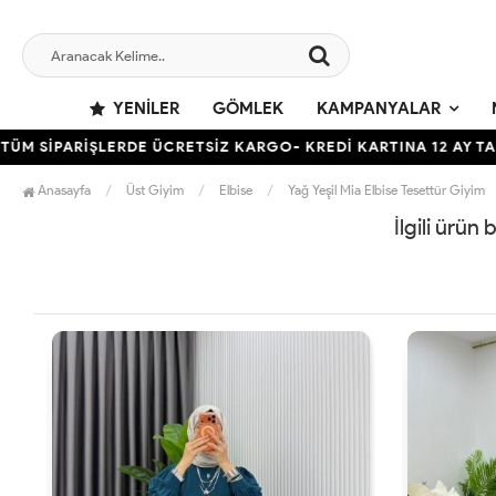
YENILER
GÖMLEK
KAMPANYALAR
 SİPARİŞLERDE ÜCRETSİZ KARGO- KREDİ KARTINA 12 AY TAKSİ
Anasayfa
Üst Giyim
Elbise
Yağ Yeşil Mia Elbise Tesettür Giyim
İlgili ürün