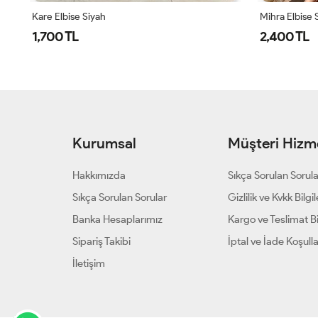
Kare Elbise Siyah
Mihra Elbise 
1,700 TL
2,400 TL
Kurumsal
Müşteri Hizme
Hakkımızda
Sıkça Sorulan Sorul
Sıkça Sorulan Sorular
Gizlilik ve Kvkk Bilgil
Banka Hesaplarımız
Kargo ve Teslimat Bil
Sipariş Takibi
İptal ve İade Koşulla
İletişim