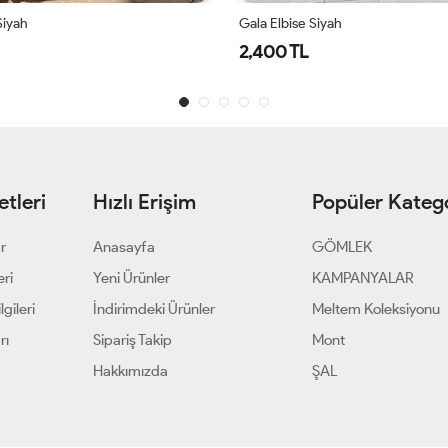
Siyah
Gala Elbise Siyah
2,400 TL
tleri
Hızlı Erişim
Popüler Katego
ar
Anasayfa
GÖMLEK
eri
Yeni Ürünler
KAMPANYALAR
gileri
İndirimdeki Ürünler
Meltem Koleksiyonu
rı
Sipariş Takip
Mont
Hakkımızda
ŞAL