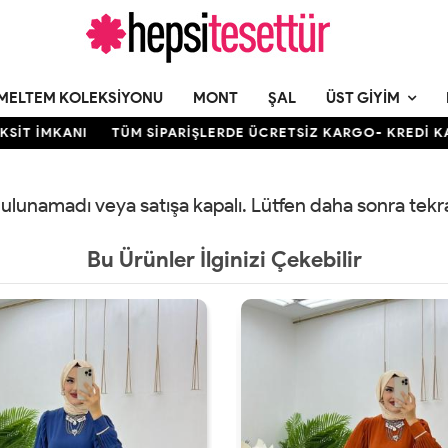
MELTEM KOLEKSIYONU
MONT
ŞAL
ÜST GIYIM
T İMKANI
TÜM SİPARİŞLERDE ÜCRETSİZ KARGO- KREDİ KARTI
 bulunamadı veya satışa kapalı. Lütfen daha sonra tek
Bu Ürünler İlginizi Çekebilir