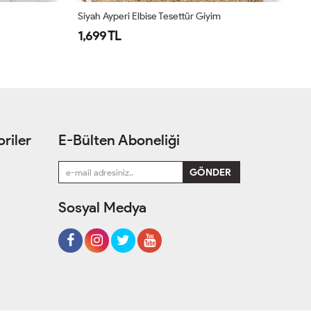
Siyah Ayperi Elbise Tesettür Giyim
Pe
1,699 TL
1
riler
E-Bülten Aboneliği
Sosyal Medya