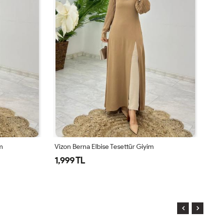
m
Vizon Berna Elbise Tesettür Giyim
La
1,999 TL
1