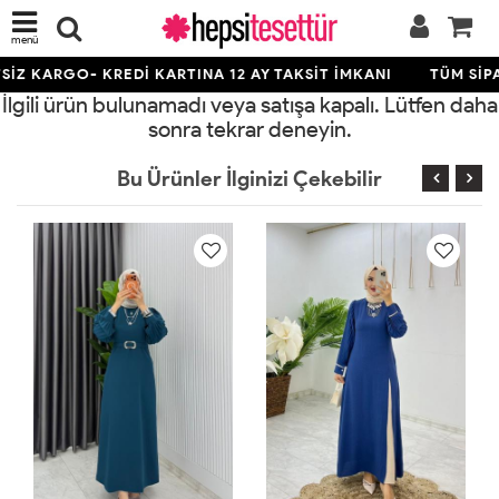
menü
İZ KARGO- KREDİ KARTINA 12 AY TAKSİT İMKANI
TÜM SİPA
İlgili ürün bulunamadı veya satışa kapalı. Lütfen daha
sonra tekrar deneyin.
Bu Ürünler İlginizi Çekebilir