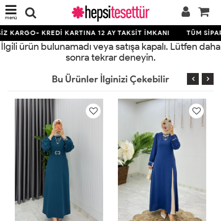
menü
Z KARGO- KREDİ KARTINA 12 AY TAKSİT İMKANI
TÜM SİPAR
İlgili ürün bulunamadı veya satışa kapalı. Lütfen daha
sonra tekrar deneyin.
Bu Ürünler İlginizi Çekebilir