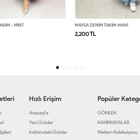
TAKIM - MİNT
MAYSA DENİM TAKIM-MAVİ
2,200 TL
tleri
Hızlı Erişim
Popüler Katego
ar
Anasayfa
GÖMLEK
eri
Yeni Ürünler
KAMPANYALAR
gileri
İndirimdeki Ürünler
Meltem Koleksiyonu