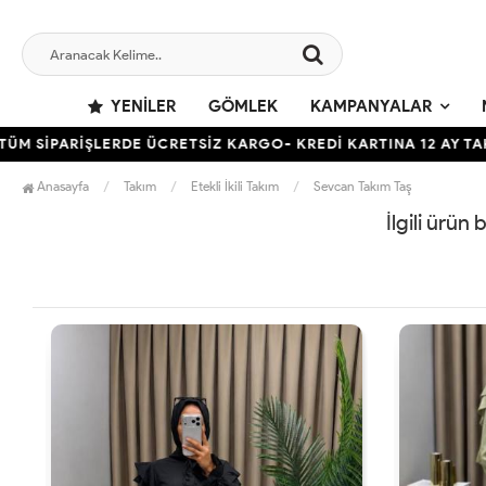
YENILER
GÖMLEK
KAMPANYALAR
 SİPARİŞLERDE ÜCRETSİZ KARGO- KREDİ KARTINA 12 AY TAKSİ
Anasayfa
Takım
Etekli İkili Takım
Sevcan Takım Taş
İlgili ürün