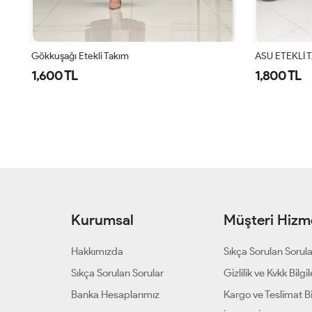
Gökkuşağı Etekli Takım
ASU ETEKLİ 
1,600 TL
1,800 TL
Kurumsal
Müşteri Hizme
Hakkımızda
Sıkça Sorulan Sorul
Sıkça Sorulan Sorular
Gizlilik ve Kvkk Bilgil
Banka Hesaplarımız
Kargo ve Teslimat Bil