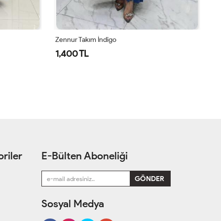
Zennur Takım İndigo
Bİ
1,400 TL
1
riler
E-Bülten Aboneliği
Sosyal Medya