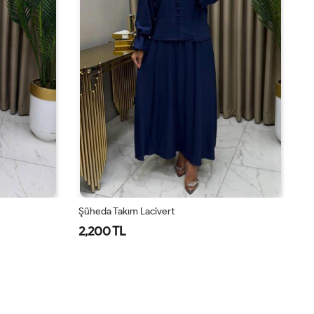
Şüheda Takım Lacivert
De
2,200 TL
2