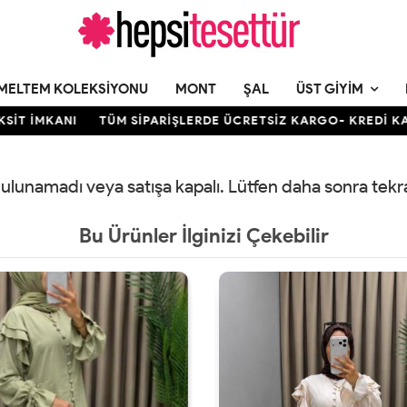
MELTEM KOLEKSIYONU
MONT
ŞAL
ÜST GIYIM
T İMKANI
TÜM SİPARİŞLERDE ÜCRETSİZ KARGO- KREDİ KARTIN
 bulunamadı veya satışa kapalı. Lütfen daha sonra tek
Bu Ürünler İlginizi Çekebilir