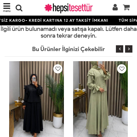
menü
İZ KARGO- KREDİ KARTINA 12 AY TAKSİT İMKANI
TÜM SİPA
İlgili ürün bulunamadı veya satışa kapalı. Lütfen daha
sonra tekrar deneyin.
Bu Ürünler İlginizi Çekebilir