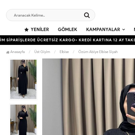
YENILER
GÖMLEK
KAMPANYALAR
RİŞLERDE ÜCRETSİZ KARGO- KREDİ KARTINA 12 AY TAKSİT İMK
Anasayfa
Üst Giyim
Elbise
Özüm Abiye Elbise Siyah