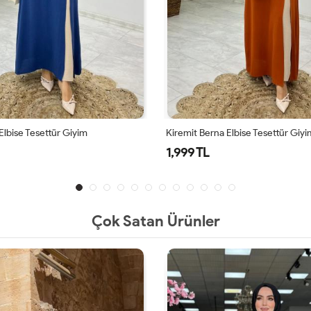
erna Elbise Tesettür Giyim
Vizon Berna Elbise Tesettür G
L
1,999 TL
Çok Satan Ürünler