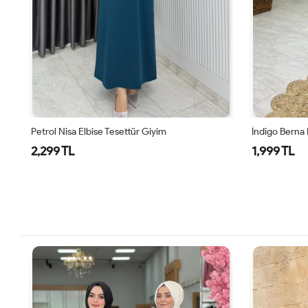
İndigo Berna Elbise Tesettür Giyim
Kiremit B
1,999 TL
1,999 T