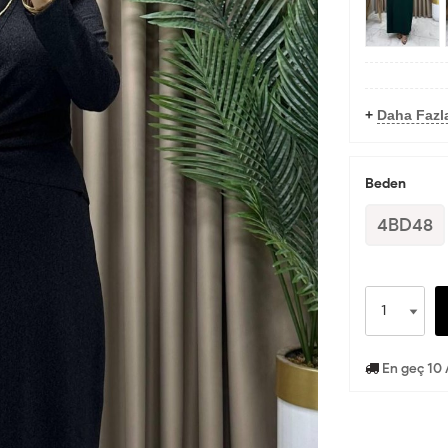
+
Daha Fazla
Beden
4BD48
En geç 10 