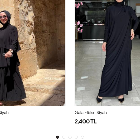
Gala Elbise Siyah
Siyah Ayperi Elbi
2,400 TL
1,699 TL