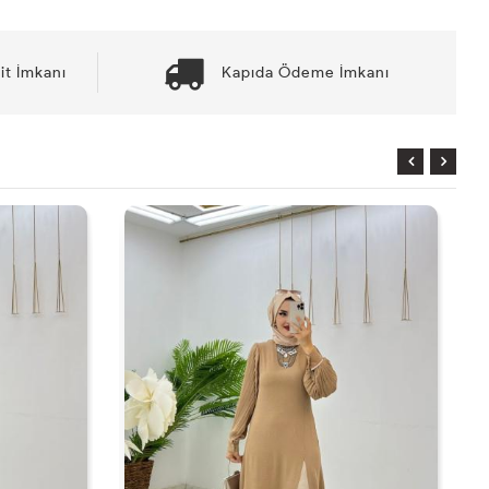
it İmkanı
Kapıda Ödeme İmkanı