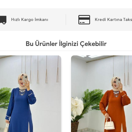
Hızlı Kargo İmkanı
Kredi Kartına Taks
Bu Ürünler İlginizi Çekebilir