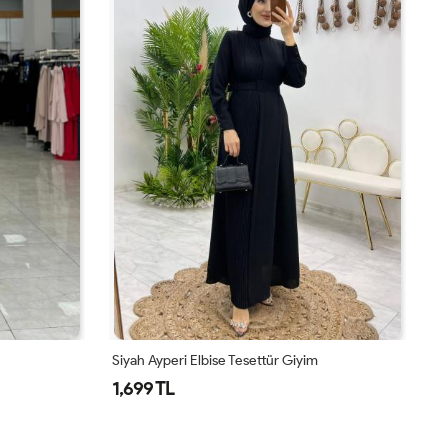
se Tesettür Giyim
Petrol Yeşil Ayperi Elbise Tesettür Giyi
1,699 TL