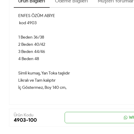
Ürün Bilgileri
Ödeme Bilgileri
Müşteri Yorumlar
ENFES ÖZÜM ABİYE
kod 4903
1 Beden 36/38
2 Beden 40/42
3 Beden 44/46
4 Beden 48
Simli kumaş, Yan Toka taşlıdır
Likralı ve Tam kalıptır
İç Göstermez, Boy 140 cm,
Ürün Kodu
Wh
4903-100