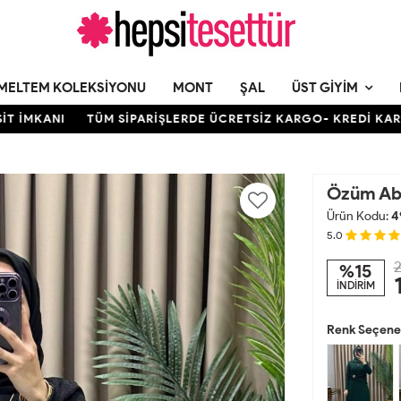
MELTEM KOLEKSIYONU
MONT
ŞAL
ÜST GIYIM
ANI
TÜM SİPARİŞLERDE ÜCRETSİZ KARGO- KREDİ KARTINA 12 
Özüm Abi
Ürün Kodu:
4
5.0
2
%15
İNDİRİM
Renk Seçenek