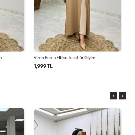
iyim
Lacivert Berna Elbise Tesettür Giyim
1,999 TL