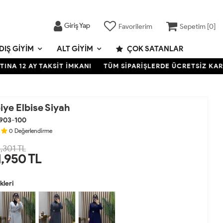
Giriş Yap
Favorilerim
Sepetim [
0
]
DIŞ GIYIM
ALT GIYIM
ÇOK SATANLAR
AY TAKSİT İMKANI
TÜM SİPARİŞLERDE ÜCRETSİZ KARGO- KRE
ye Elbise Siyah
903-100
0
Değerlendirme
,301 TL
1,950
TL
leri