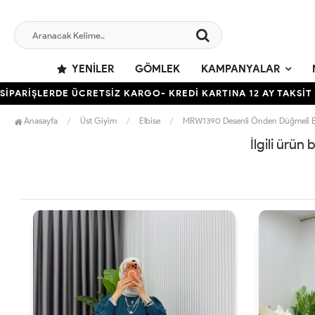
YENILER
GÖMLEK
KAMPANYALAR
ARİŞLERDE ÜCRETSİZ KARGO- KREDİ KARTINA 12 AY TAKSİT İMK
Anasayfa
Üst Giyim
Elbise
MRW1390 Desenli Önden Düğmeli El
İlgili ürün