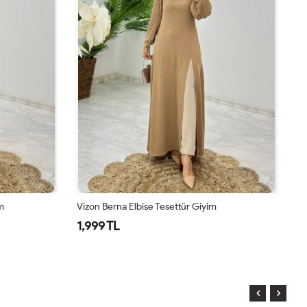
Lacivert Berna Elbise Tesettür Giyim
Y
1,999 TL
2