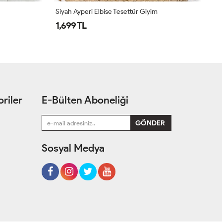
tür Giyim
Petrol Yeşil Ayperi Elbise Tesettür Giyim
1,699 TL
riler
E-Bülten Aboneliği
Sosyal Medya