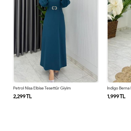
İndigo Berna Elbise Tesettür Giyim
Kiremit Bern
1,999 TL
1,999 TL