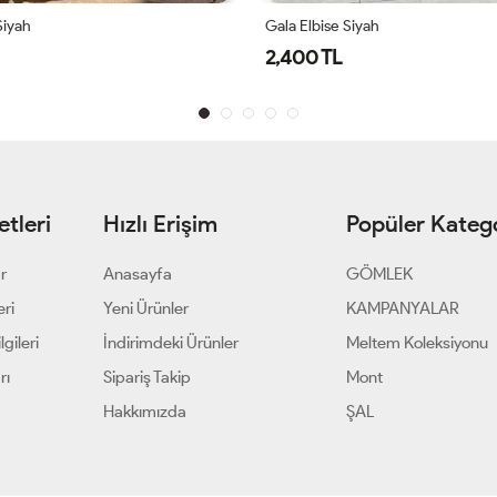
 Elbise Siyah
Siyah Ayperi Elbise Teset
00 TL
1,699 TL
tleri
Hızlı Erişim
Popüler Katego
ar
Anasayfa
GÖMLEK
eri
Yeni Ürünler
KAMPANYALAR
gileri
İndirimdeki Ürünler
Meltem Koleksiyonu
rı
Sipariş Takip
Mont
Hakkımızda
ŞAL