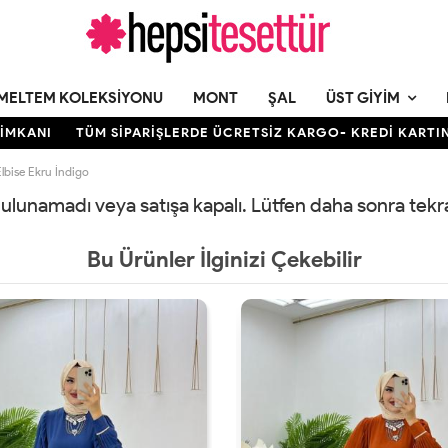
MELTEM KOLEKSIYONU
MONT
ŞAL
ÜST GIYIM
ANI
TÜM SİPARİŞLERDE ÜCRETSİZ KARGO- KREDİ KARTINA 12
bise Ekru İndigo
 bulunamadı veya satışa kapalı. Lütfen daha sonra tek
Bu Ürünler İlginizi Çekebilir