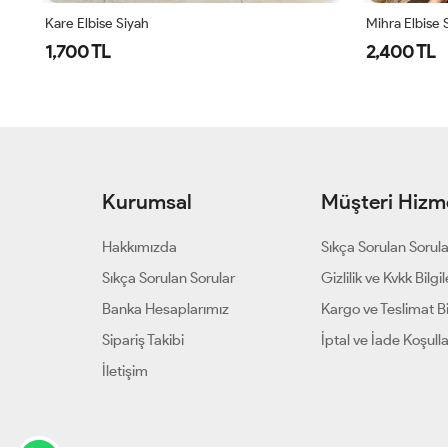
Mihra Elbise Siyah
Gala
2,400 TL
2,4
Kurumsal
Müşteri Hizme
Hakkımızda
Sıkça Sorulan Sorul
Sıkça Sorulan Sorular
Gizlilik ve Kvkk Bilgil
Banka Hesaplarımız
Kargo ve Teslimat Bil
Sipariş Takibi
İptal ve İade Koşulla
İletişim