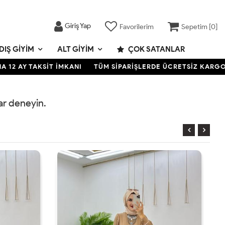
Giriş Yap
Favorilerim
Sepetim [
0
]
DIŞ GIYIM
ALT GIYIM
ÇOK SATANLAR
 AY TAKSİT İMKANI
TÜM SİPARİŞLERDE ÜCRETSİZ KARGO- KR
rar deneyin.