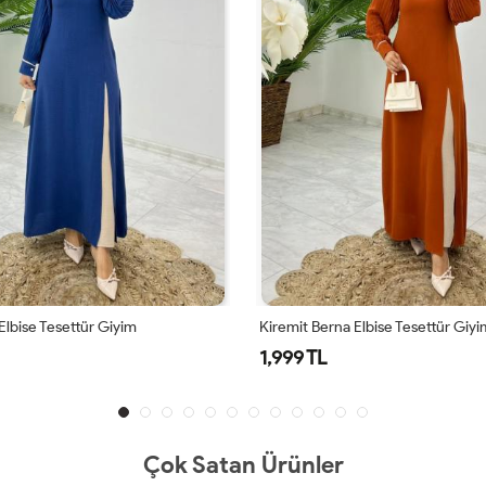
a Elbise Tesettür Giyim
Vizon Berna Elbise Tesettür Giyim
1,999 TL
Çok Satan Ürünler