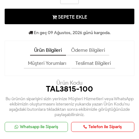
SEPETE EKLE
En geç 09 Ağustos, 2026 günü kargoda.
Ürün Bilgileri
Ödeme Bilgileri
Müşteri Yorumları
Teslimat Bilgileri
Ürün Kodu
TAL3815-100
Bu ürünün siparişini sizin yerinize Müşteri Hizmetleri veya WhatsApp
ekibimizin oluşturmasını isterseniz yukarıda yazan Ürün Kodu'nu
aşağıdaki butonlara tıkladıktan sonra ekibimizle görüştüğünüzde
paylaşabilirsiniz.
Whatsapp ile Sipariş
Telefon ile Sipariş