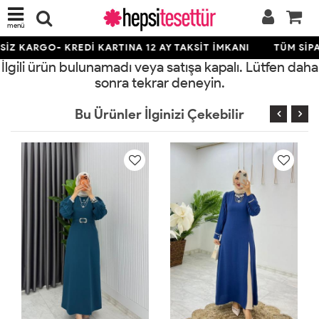
menü
İZ KARGO- KREDİ KARTINA 12 AY TAKSİT İMKANI
TÜM SİPA
İlgili ürün bulunamadı veya satışa kapalı. Lütfen daha
sonra tekrar deneyin.
Bu Ürünler İlginizi Çekebilir