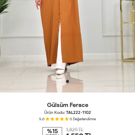
Gülsüm Ferace
Ürün Kodu:
TAL222-1102
5.0
0
Değerlendirme
1,829 TL
%15