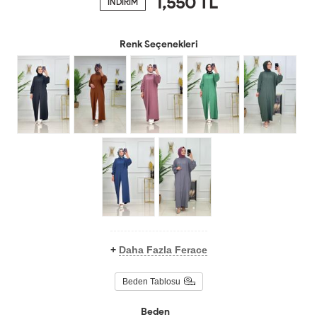
1,550
TL
İNDİRİM
Renk Seçenekleri
+
Daha Fazla Ferace
Beden Tablosu
Beden