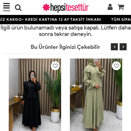
menü
Z KARGO- KREDİ KARTINA 12 AY TAKSİT İMKANI
TÜM SİPAR
İlgili ürün bulunamadı veya satışa kapalı. Lütfen daha
sonra tekrar deneyin.
Bu Ürünler İlginizi Çekebilir