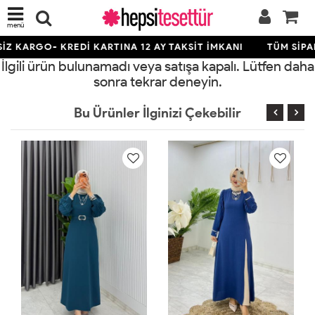
menü
Z KARGO- KREDİ KARTINA 12 AY TAKSİT İMKANI
TÜM SİPAR
İlgili ürün bulunamadı veya satışa kapalı. Lütfen daha
sonra tekrar deneyin.
Bu Ürünler İlginizi Çekebilir