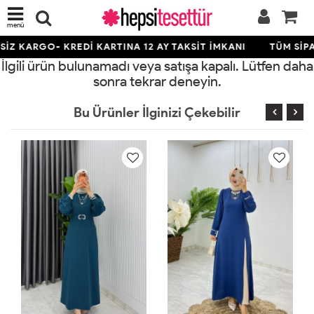
menü
İZ KARGO- KREDİ KARTINA 12 AY TAKSİT İMKANI
TÜM SİPA
İlgili ürün bulunamadı veya satışa kapalı. Lütfen daha
sonra tekrar deneyin.
Bu Ürünler İlginizi Çekebilir