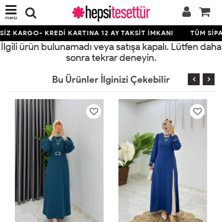
menü
İZ KARGO- KREDİ KARTINA 12 AY TAKSİT İMKANI
TÜM SİPA
İlgili ürün bulunamadı veya satışa kapalı. Lütfen daha
sonra tekrar deneyin.
Bu Ürünler İlginizi Çekebilir