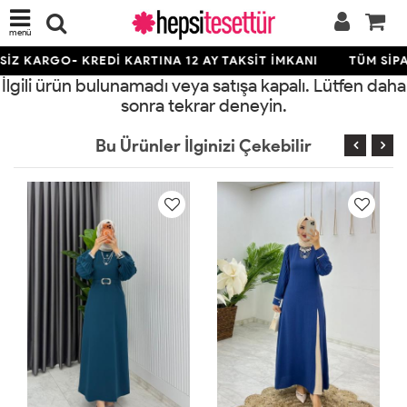
menü
İZ KARGO- KREDİ KARTINA 12 AY TAKSİT İMKANI
TÜM SİPA
İlgili ürün bulunamadı veya satışa kapalı. Lütfen daha
sonra tekrar deneyin.
Bu Ürünler İlginizi Çekebilir