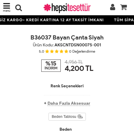
menü
Z KARGO- KREDİ KARTINA 12 AY TAKSİT İMKANI
TÜM SİPAR
B36037 Bayan Çanta Siyah
Ürün Kodu:
AKSCNTDSN00075-001
5.0
0
Değerlendirme
4,956 TL
%15
4,200
TL
İNDİRİM
Renk Seçenekleri
+
Daha Fazla Aksesuar
Beden Tablosu
Beden