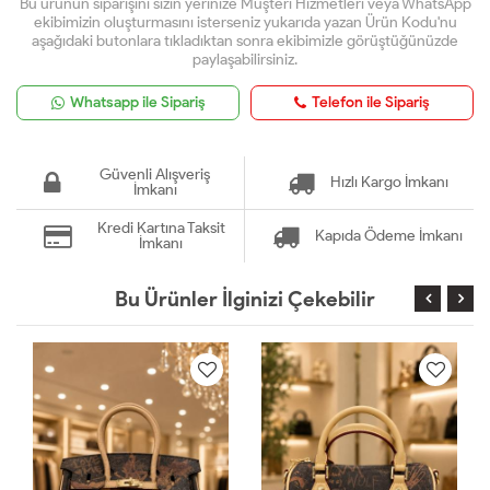
Bu ürünün siparişini sizin yerinize Müşteri Hizmetleri veya WhatsApp
ekibimizin oluşturmasını isterseniz yukarıda yazan Ürün Kodu'nu
aşağıdaki butonlara tıkladıktan sonra ekibimizle görüştüğünüzde
paylaşabilirsiniz.
Whatsapp ile Sipariş
Telefon ile Sipariş
Güvenli Alışveriş
Hızlı Kargo İmkanı
İmkanı
Kredi Kartına Taksit
Kapıda Ödeme İmkanı
İmkanı
Bu Ürünler İlginizi Çekebilir