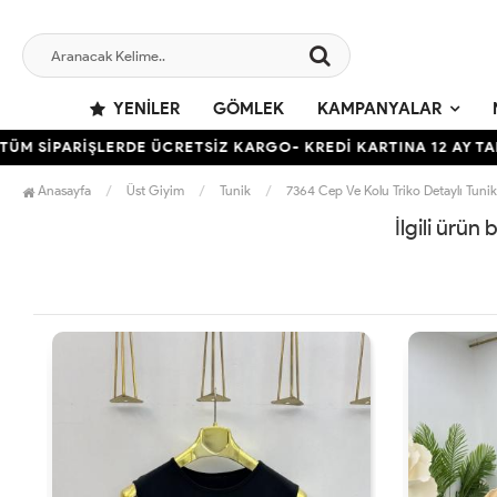
YENILER
GÖMLEK
KAMPANYALAR
 SİPARİŞLERDE ÜCRETSİZ KARGO- KREDİ KARTINA 12 AY TAKSİ
Anasayfa
Üst Giyim
Tunik
7364 Cep Ve Kolu Triko Detaylı Tunik
İlgili ürün