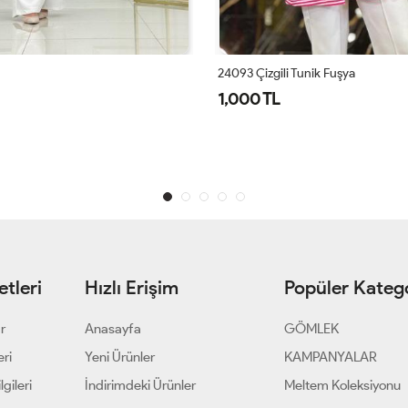
24093 Çizgili Tunik Fuşya
1,000 TL
tleri
Hızlı Erişim
Popüler Katego
ar
Anasayfa
GÖMLEK
eri
Yeni Ürünler
KAMPANYALAR
gileri
İndirimdeki Ürünler
Meltem Koleksiyonu