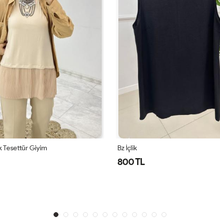
lik Tesettür Giyim
Bz İçlik
800 TL