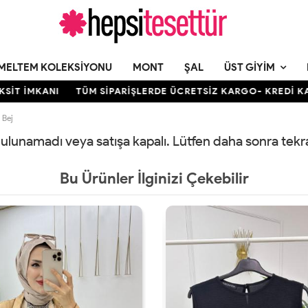
MELTEM KOLEKSIYONU
MONT
ŞAL
ÜST GIYIM
T İMKANI
TÜM SİPARİŞLERDE ÜCRETSİZ KARGO- KREDİ KARTIN
 Bej
 bulunamadı veya satışa kapalı. Lütfen daha sonra tek
Bu Ürünler İlginizi Çekebilir