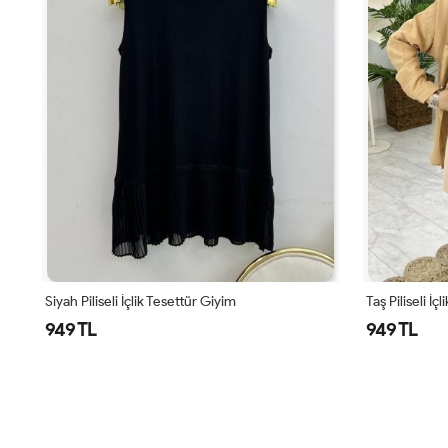
Siyah Piliseli İçlik Tesettür Giyim
Taş Piliseli İç
949 TL
949 TL