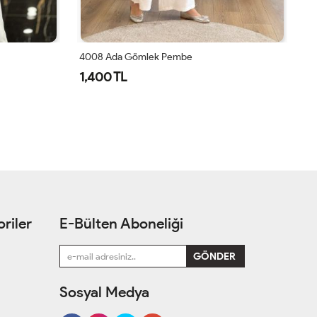
4008 Ada Gömlek Pembe
40
1,400 TL
1
riler
E-Bülten Aboneliği
Sosyal Medya