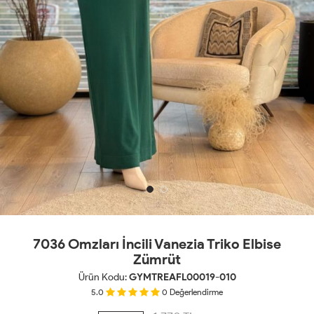
7036 Omzları İncili Vanezia Triko Elbise
Zümrüt
Ürün Kodu:
GYMTREAFL00019-010
5.0
0
Değerlendirme