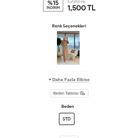
1,770 TL
%15
1,500
TL
İNDİRİM
Renk Seçenekleri
+
Daha Fazla Elbise
Beden Tablosu
Beden
STD