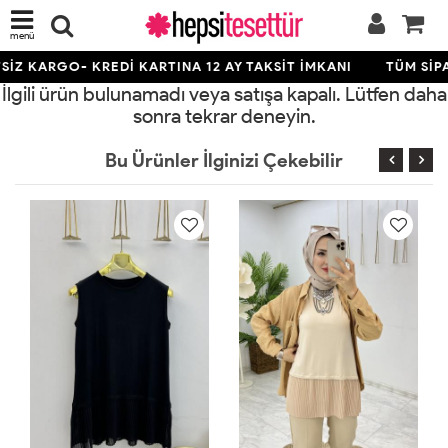
menü
İZ KARGO- KREDİ KARTINA 12 AY TAKSİT İMKANI
TÜM SİPA
İlgili ürün bulunamadı veya satışa kapalı. Lütfen daha
sonra tekrar deneyin.
Bu Ürünler İlginizi Çekebilir