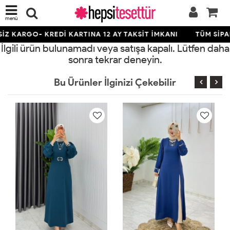
menü
Z KARGO- KREDİ KARTINA 12 AY TAKSİT İMKANI
TÜM SİPAR
İlgili ürün bulunamadı veya satışa kapalı. Lütfen daha
sonra tekrar deneyin.
Bu Ürünler İlginizi Çekebilir