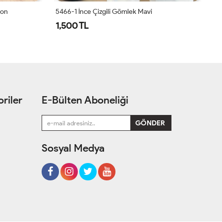
ton
5466-1 İnce Çizgili Gömlek Mavi
1,500 TL
1
riler
E-Bülten Aboneliği
Sosyal Medya