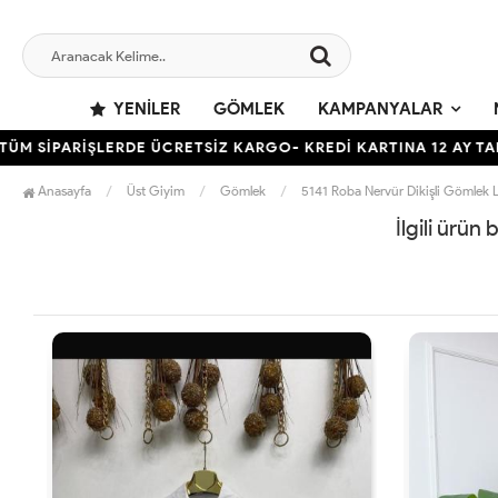
YENILER
GÖMLEK
KAMPANYALAR
 SİPARİŞLERDE ÜCRETSİZ KARGO- KREDİ KARTINA 12 AY TAKSİT
Anasayfa
Üst Giyim
Gömlek
5141 Roba Nervür Dikişli Gömlek L
İlgili ürün