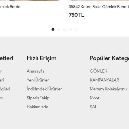
mlek Bordo
35842 Keten Basic Gömlek Benet
750 TL
tleri
Hızlı Erişim
Popüler Katego
ar
Anasayfa
GÖMLEK
eri
Yeni Ürünler
KAMPANYALAR
gileri
İndirimdeki Ürünler
Meltem Koleksiyonu
rı
Sipariş Takip
Mont
Hakkımızda
ŞAL