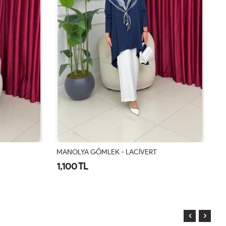
MANOLYA GÖMLEK - LACİVERT
N
1,100 TL
1