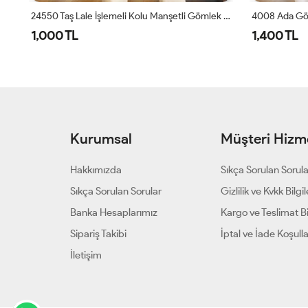
arı
24550 Taş Lale İşlemeli Kolu Manşetli Gömlek Leylak
4008 Ada Gö
1,000 TL
1,400 TL
Kurumsal
Müşteri Hizme
Hakkımızda
Sıkça Sorulan Sorul
Sıkça Sorulan Sorular
Gizlilik ve Kvkk Bilgil
Banka Hesaplarımız
Kargo ve Teslimat Bil
Sipariş Takibi
İptal ve İade Koşulla
İletişim