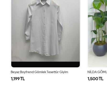
Beyaz Boyfrend Gömlek Tesettür Giyim
NİLDA GÖML
1,199 TL
1,500 TL