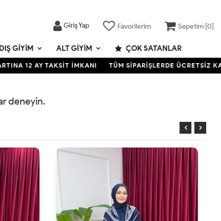
Giriş Yap
Favorilerim
Sepetim [
0
]
DIŞ GIYIM
ALT GIYIM
ÇOK SATANLAR
A 12 AY TAKSİT İMKANI
TÜM SİPARİŞLERDE ÜCRETSİZ KARGO
rar deneyin.