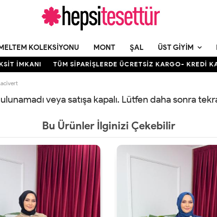
MELTEM KOLEKSIYONU
MONT
ŞAL
ÜST GIYIM
 İMKANI
TÜM SİPARİŞLERDE ÜCRETSİZ KARGO- KREDİ KARTIN
acivert
 bulunamadı veya satışa kapalı. Lütfen daha sonra tek
Bu Ürünler İlginizi Çekebilir