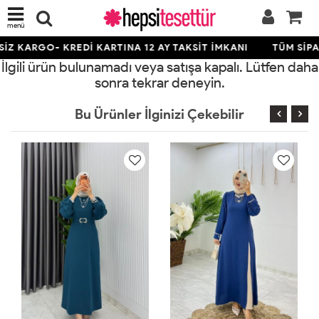
menü
İZ KARGO- KREDİ KARTINA 12 AY TAKSİT İMKANI
TÜM SİPA
İlgili ürün bulunamadı veya satışa kapalı. Lütfen daha
sonra tekrar deneyin.
Bu Ürünler İlginizi Çekebilir