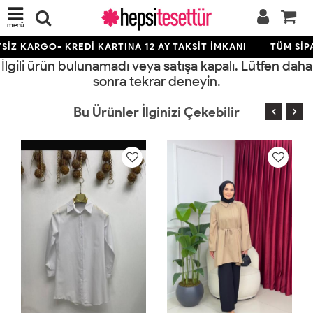
menü
İZ KARGO- KREDİ KARTINA 12 AY TAKSİT İMKANI
TÜM SİPA
İlgili ürün bulunamadı veya satışa kapalı. Lütfen daha
sonra tekrar deneyin.
Bu Ürünler İlginizi Çekebilir