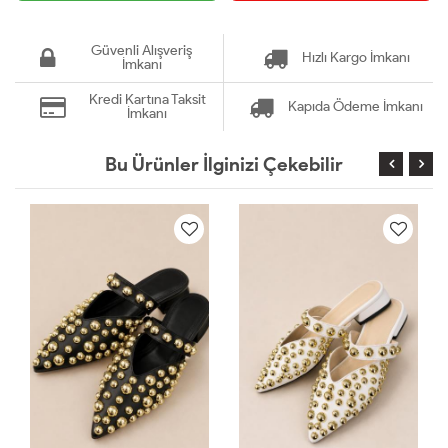
Güvenli Alışveriş
Hızlı Kargo İmkanı
İmkanı
Kredi Kartına Taksit
Kapıda Ödeme İmkanı
İmkanı
Bu Ürünler İlginizi Çekebilir