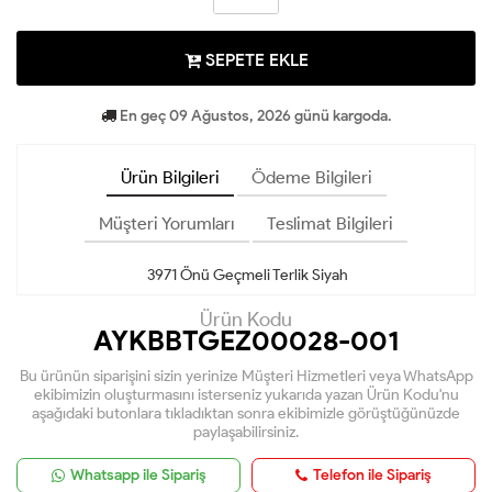
SEPETE EKLE
En geç 09 Ağustos, 2026 günü kargoda.
Ürün Bilgileri
Ödeme Bilgileri
Müşteri Yorumları
Teslimat Bilgileri
3971 Önü Geçmeli Terlik Siyah
Ürün Kodu
AYKBBTGEZ00028-001
Bu ürünün siparişini sizin yerinize Müşteri Hizmetleri veya WhatsApp
ekibimizin oluşturmasını isterseniz yukarıda yazan Ürün Kodu'nu
aşağıdaki butonlara tıkladıktan sonra ekibimizle görüştüğünüzde
paylaşabilirsiniz.
Whatsapp ile Sipariş
Telefon ile Sipariş