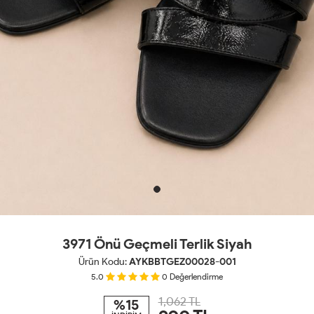
3971 Önü Geçmeli Terlik Siyah
Ürün Kodu:
AYKBBTGEZ00028-001
5.0
0
Değerlendirme
1,062 TL
%15