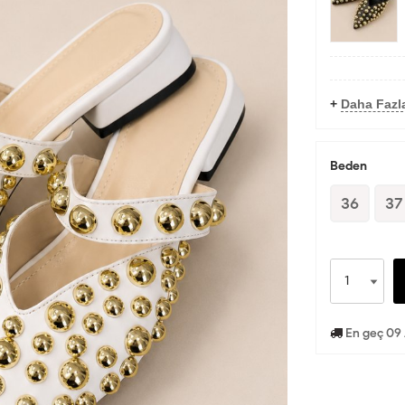
+
Daha Fazl
Beden
36
37
En geç 09 