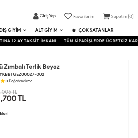
Giriş Yap
Favorilerim
Sepetim [
0
]
DIŞ GIYIM
ALT GIYIM
ÇOK SATANLAR
12 AY TAKSİT İMKANI
TÜM SİPARİŞLERDE ÜCRETSİZ KARGO- 
 Zımbalı Terlik Beyaz
YKBBTGEZ00027-002
0
Değerlendirme
,006 TL
1,700
TL
leri