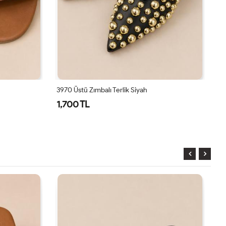
3970 Üstü Zımbalı Terlik Siyah
39
1,700 TL
9