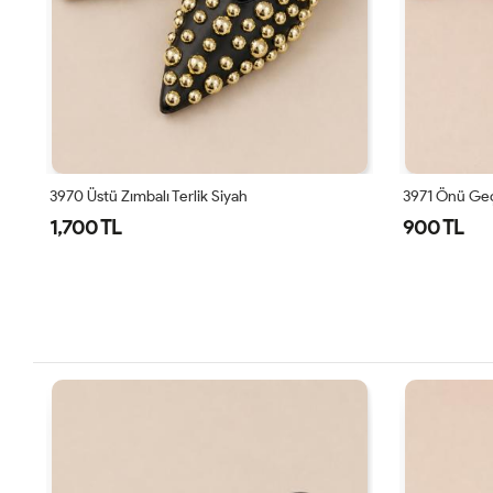
3970 Üstü Zımbalı Terlik Siyah
3971 Önü Geç
1,700 TL
900 TL