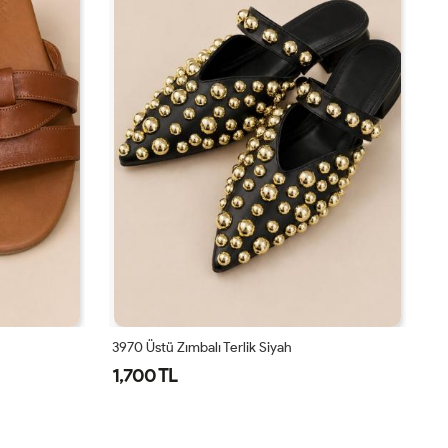
3970 Üstü Zımbalı Terlik Siyah
39
1,700 TL
9