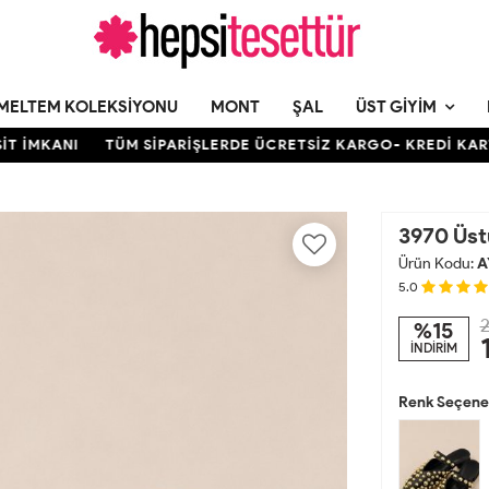
MELTEM KOLEKSIYONU
MONT
ŞAL
ÜST GIYIM
MKANI
TÜM SİPARİŞLERDE ÜCRETSİZ KARGO- KREDİ KARTINA 
3970 Üstü
Ürün Kodu:
A
5.0
2
%15
İNDİRİM
Renk Seçenek