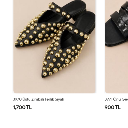
3970 Üstü Zımbalı Terlik Siyah
3971 Önü Geç
1,700 TL
900 TL