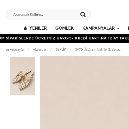
YENILER
GÖMLEK
KAMPANYALAR
İPARİŞLERDE ÜCRETSİZ KARGO- KREDİ KARTINA 12 AY TAKSİT İ
Anasayfa
Aksesuar
TERLİK
3970 Üstü Zımbalı Terlik Beyaz