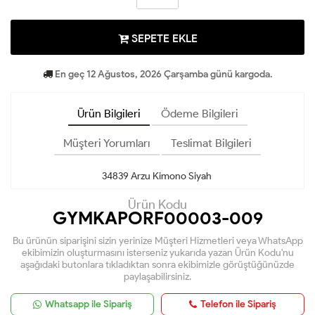
SEPETE EKLE
En geç 12 Ağustos, 2026 Çarşamba günü kargoda.
Ürün Bilgileri
Ödeme Bilgileri
Müşteri Yorumları
Teslimat Bilgileri
34839 Arzu Kimono Siyah
Ürün Kodu
GYMKAPORF00003-009
Bu ürünün siparişini sizin yerinize Müşteri Hizmetleri veya WhatsApp
ekibimizin oluşturmasını isterseniz yukarıda yazan Ürün Kodu'nu
aşağıdaki butonlara tıkladıktan sonra ekibimizle görüştüğünüzde
paylaşabilirsiniz.
Whatsapp ile Sipariş
Telefon ile Sipariş