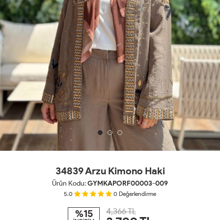
34839 Arzu Kimono Haki
Ürün Kodu:
GYMKAPORF00003-009
5.0
0
Değerlendirme
4,366 TL
%15