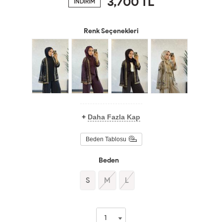
3,700
TL
İNDİRİM
Renk Seçenekleri
+
Daha Fazla Kap
Beden Tablosu
Beden
S
M
L