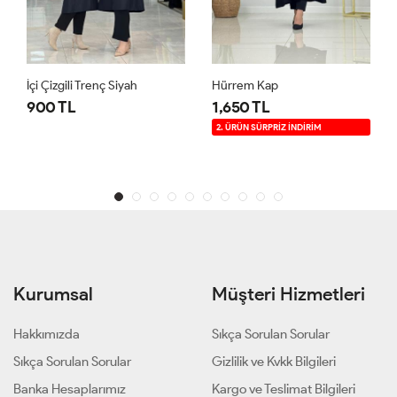
İçi Çizgili Trenç Siyah
Hürrem Kap
900 TL
1,650 TL
2. ÜRÜN SÜRPRİZ İNDİRİM
Kurumsal
Müşteri Hizmetleri
Hakkımızda
Sıkça Sorulan Sorular
Sıkça Sorulan Sorular
Gizlilik ve Kvkk Bilgileri
Banka Hesaplarımız
Kargo ve Teslimat Bilgileri