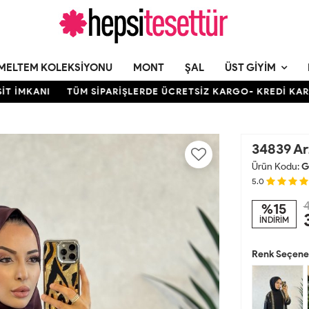
MELTEM KOLEKSIYONU
MONT
ŞAL
ÜST GIYIM
ANI
TÜM SİPARİŞLERDE ÜCRETSİZ KARGO- KREDİ KARTINA 12
34839 Ar
Ürün Kodu:
G
5.0
4
%15
İNDİRİM
Renk Seçenek