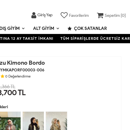
Giriş Yap
Favorilerim
Sepetim [
0
]
DIŞ GIYIM
ALT GIYIM
ÇOK SATANLAR
 AY TAKSİT İMKANI
TÜM SİPARİŞLERDE ÜCRETSİZ KARGO- KR
zu Kimono Bordo
YMKAPORF00003-006
0
Değerlendirme
,366 TL
3,700
TL
leri