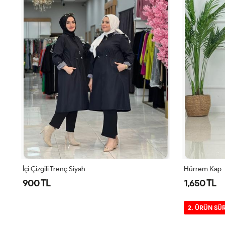
Hürrem Kap
İçi Çizgili Tr
1,650 TL
900 TL
2. ÜRÜN SÜRPRİZ İNDİRİM