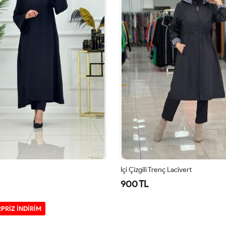
enç Lacivert
Siyah Kürklü Parka Tesettür Giyim
2,299 TL