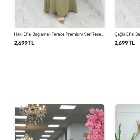
Haki Eflal Bağlamalı Ferace Premium Seri Tesettür Giyim
Çağla Eflal Bağlamalı Ferace Premium Seri Tesettür Giyim
2,699 TL
2,699 TL