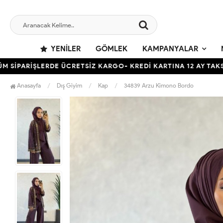
YENILER
GÖMLEK
KAMPANYALAR
ARİŞLERDE ÜCRETSİZ KARGO- KREDİ KARTINA 12 AY TAKSİT İMK
Anasayfa
Dış Giyim
Kap
34839 Arzu Kimono Bordo