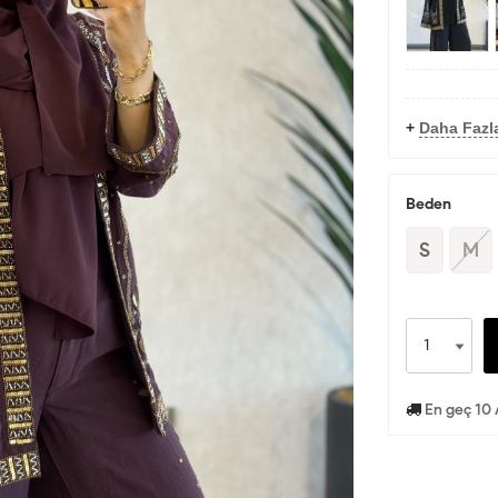
+
Daha Fazl
Beden
S
M
En geç 10 