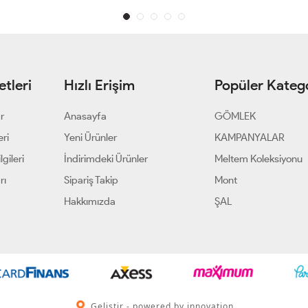
tleri
Hızlı Erişim
Popüler Katego
ar
Anasayfa
GÖMLEK
eri
Yeni Ürünler
KAMPANYALAR
gileri
İndirimdeki Ürünler
Meltem Koleksiyonu
rı
Sipariş Takip
Mont
Hakkımızda
ŞAL
Geliştir - powered by innovation