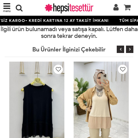
menü
İZ KARGO- KREDİ KARTINA 12 AY TAKSİT İMKANI
TÜM SİPA
İlgili ürün bulunamadı veya satışa kapalı. Lütfen daha
sonra tekrar deneyin.
Bu Ürünler İlginizi Çekebilir