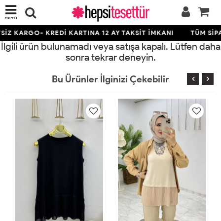
menü
İZ KARGO- KREDİ KARTINA 12 AY TAKSİT İMKANI
TÜM SİPA
İlgili ürün bulunamadı veya satışa kapalı. Lütfen daha
sonra tekrar deneyin.
Bu Ürünler İlginizi Çekebilir