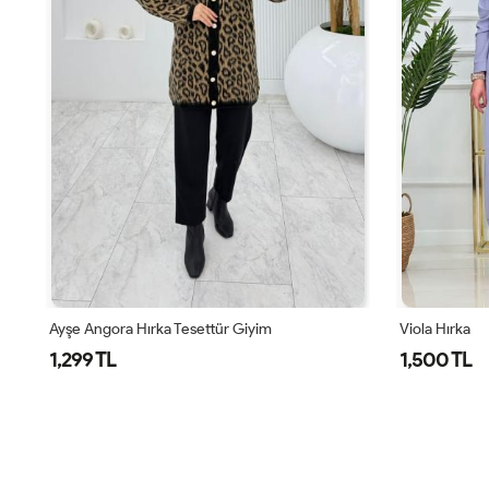
Ayşe Angora Hırka Tesettür Giyim
Viola Hırka
1,299 TL
1,500 TL