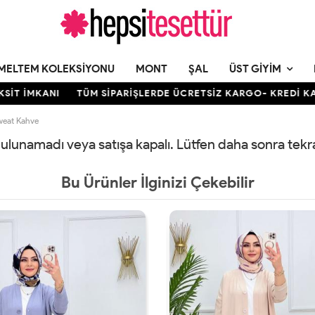
MELTEM KOLEKSIYONU
MONT
ŞAL
ÜST GIYIM
T İMKANI
TÜM SİPARİŞLERDE ÜCRETSİZ KARGO- KREDİ KARTIN
Sweat Kahve
 bulunamadı veya satışa kapalı. Lütfen daha sonra tek
Bu Ürünler İlginizi Çekebilir