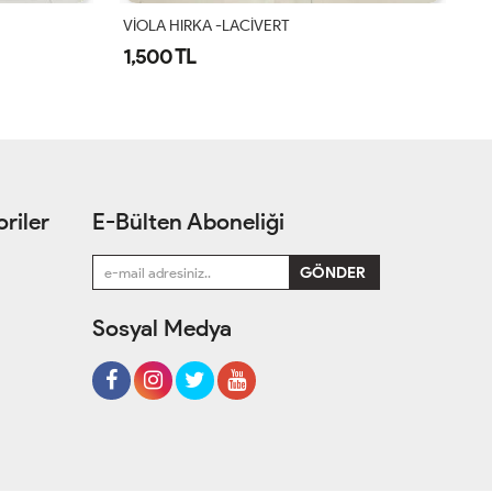
VİOLA HIRKA -LACİVERT
57
1,500 TL
1
riler
E-Bülten Aboneliği
Sosyal Medya