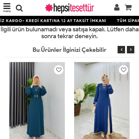
menü
Z KARGO- KREDİ KARTINA 12 AY TAKSİT İMKANI
TÜM SİPAR
İlgili ürün bulunamadı veya satışa kapalı. Lütfen daha
sonra tekrar deneyin.
Bu Ürünler İlginizi Çekebilir