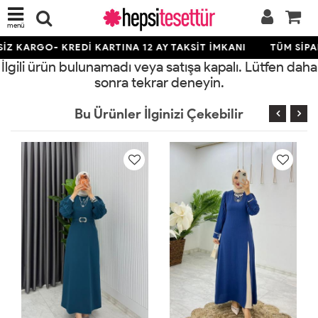
menü
Z KARGO- KREDİ KARTINA 12 AY TAKSİT İMKANI
TÜM SİPAR
İlgili ürün bulunamadı veya satışa kapalı. Lütfen daha
sonra tekrar deneyin.
Bu Ürünler İlginizi Çekebilir