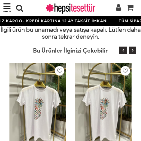
menü
Z KARGO- KREDİ KARTINA 12 AY TAKSİT İMKANI
TÜM SİPAR
İlgili ürün bulunamadı veya satışa kapalı. Lütfen daha
sonra tekrar deneyin.
Bu Ürünler İlginizi Çekebilir