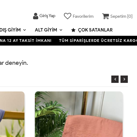
Giriş Yap
Favorilerim
Sepetim [
0
]
DIŞ GIYIM
ALT GIYIM
ÇOK SATANLAR
2 AY TAKSİT İMKANI
TÜM SİPARİŞLERDE ÜCRETSİZ KARGO- KR
rar deneyin.