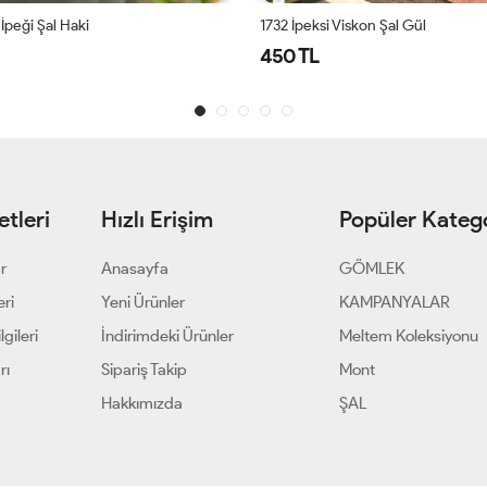
peği Şal Haki
1732 İpeksi Viskon Şal Gül
450 TL
tleri
Hızlı Erişim
Popüler Katego
ar
Anasayfa
GÖMLEK
eri
Yeni Ürünler
KAMPANYALAR
gileri
İndirimdeki Ürünler
Meltem Koleksiyonu
rı
Sipariş Takip
Mont
Hakkımızda
ŞAL