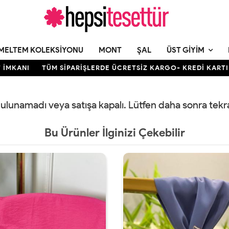
MELTEM KOLEKSIYONU
MONT
ŞAL
ÜST GIYIM
KANI
TÜM SİPARİŞLERDE ÜCRETSİZ KARGO- KREDİ KARTINA 1
 bulunamadı veya satışa kapalı. Lütfen daha sonra tek
Bu Ürünler İlginizi Çekebilir