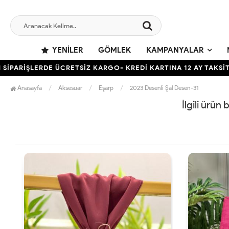
YENILER
GÖMLEK
KAMPANYALAR
ARİŞLERDE ÜCRETSİZ KARGO- KREDİ KARTINA 12 AY TAKSİT İM
Anasayfa
Aksesuar
Eşarp
2023 Desenli Şal Desen-31
İlgili ürün