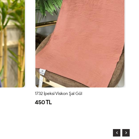
1732 İpeksi Viskon Şal Gül
15
450 TL
6