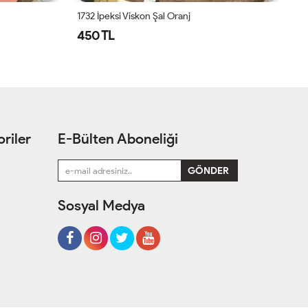
1732 İpeksi Viskon Şal Oranj
17
450 TL
4
riler
E-Bülten Aboneliği
Sosyal Medya