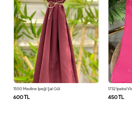
1550 Medine İpeği Şal Gül
1732 İpeksi V
600 TL
450 TL