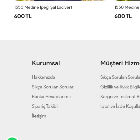
1550 Medine İpeği Şal Lacivert
1550 Medine İ
600 TL
600 TL
Kurumsal
Müşteri Hizme
Hakkımızda
Sıkça Sorulan Sorul
Sıkça Sorulan Sorular
Gizlilik ve Kvkk Bilgil
Banka Hesaplarımız
Kargo ve Teslimat Bil
Sipariş Takibi
İptal ve İade Koşulla
İletişim