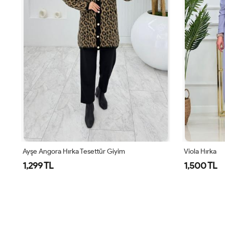
Ayşe Angora Hırka Tesettür Giyim
Viola Hırka
1,299 TL
1,500 TL