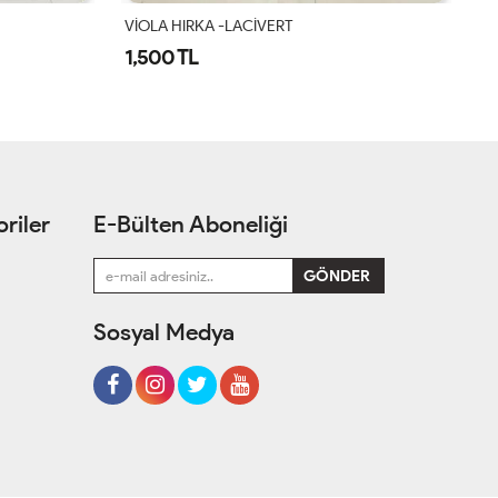
VİOLA HIRKA -LACİVERT
57
1,500 TL
1
riler
E-Bülten Aboneliği
Sosyal Medya