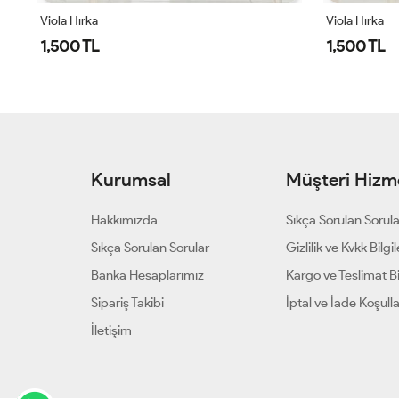
Viola Hırka
Viola Hırka
1,500 TL
1,500 TL
Kurumsal
Müşteri Hizme
Hakkımızda
Sıkça Sorulan Sorul
Sıkça Sorulan Sorular
Gizlilik ve Kvkk Bilgil
Banka Hesaplarımız
Kargo ve Teslimat Bil
Sipariş Takibi
İptal ve İade Koşulla
İletişim