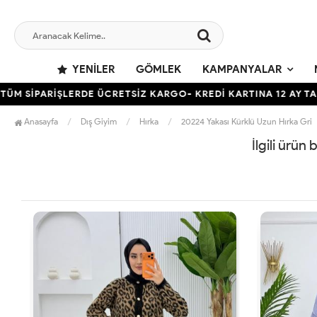
YENILER
GÖMLEK
KAMPANYALAR
M SİPARİŞLERDE ÜCRETSİZ KARGO- KREDİ KARTINA 12 AY TAKS
Anasayfa
Dış Giyim
Hırka
20224 Yakası Kürklü Uzun Hırka Gri
İlgili ürün