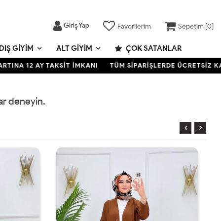
Giriş Yap
Favorilerim
Sepetim [
0
]
DIŞ GIYIM
ALT GIYIM
ÇOK SATANLAR
NA 12 AY TAKSİT İMKANI
TÜM SİPARİŞLERDE ÜCRETSİZ KARG
rar deneyin.