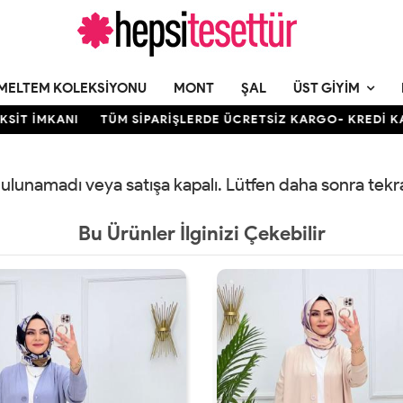
MELTEM KOLEKSIYONU
MONT
ŞAL
ÜST GIYIM
İT İMKANI
TÜM SİPARİŞLERDE ÜCRETSİZ KARGO- KREDİ KARTI
 bulunamadı veya satışa kapalı. Lütfen daha sonra tek
Bu Ürünler İlginizi Çekebilir