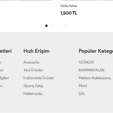
Viola Hırka
1,500 TL
tleri
Hızlı Erişim
Popüler Katego
ar
Anasayfa
GÖMLEK
eri
Yeni Ürünler
KAMPANYALAR
gileri
İndirimdeki Ürünler
Meltem Koleksiyonu
rı
Sipariş Takip
Mont
Hakkımızda
ŞAL