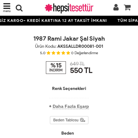
menü
Z KARGO- KREDİ KARTINA 12 AY TAKSİT İMKANI
TÜM SİPAR
1987 Rami Jakar Şal Siyah
Ürün Kodu:
AKSSALLDR00081-001
5.0
0
Değerlendirme
649 TL
%15
550
TL
İNDİRİM
Renk Seçenekleri
+
Daha Fazla Eşarp
Beden Tablosu
Beden