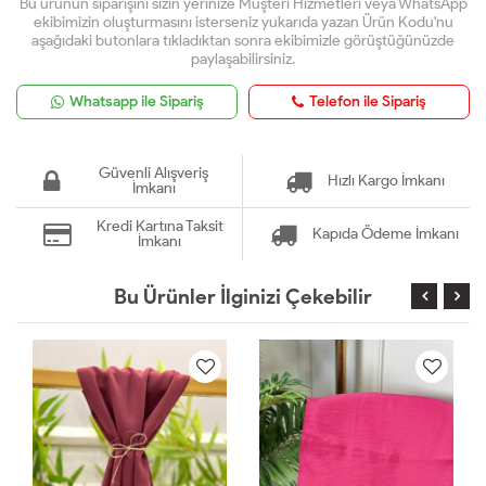
Bu ürünün siparişini sizin yerinize Müşteri Hizmetleri veya WhatsApp
ekibimizin oluşturmasını isterseniz yukarıda yazan Ürün Kodu'nu
aşağıdaki butonlara tıkladıktan sonra ekibimizle görüştüğünüzde
paylaşabilirsiniz.
Whatsapp ile Sipariş
Telefon ile Sipariş
Güvenli Alışveriş
Hızlı Kargo İmkanı
İmkanı
Kredi Kartına Taksit
Kapıda Ödeme İmkanı
İmkanı
Bu Ürünler İlginizi Çekebilir