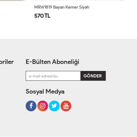
MRW1819 Bayan Kemer Siyah
MR
570 TL
5
riler
E-Bülten Aboneliği
Sosyal Medya