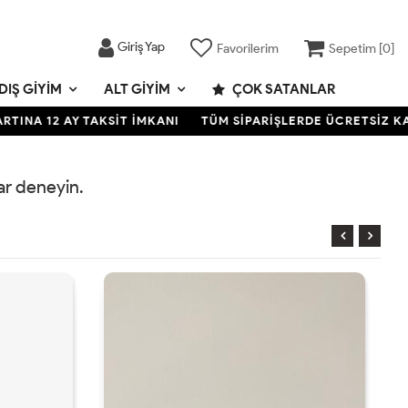
Giriş Yap
Favorilerim
Sepetim [
0
]
DIŞ GIYIM
ALT GIYIM
ÇOK SATANLAR
NA 12 AY TAKSİT İMKANI
TÜM SİPARİŞLERDE ÜCRETSİZ KARG
rar deneyin.