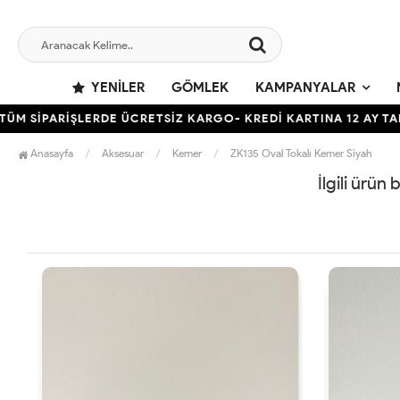
YENILER
GÖMLEK
KAMPANYALAR
M SİPARİŞLERDE ÜCRETSİZ KARGO- KREDİ KARTINA 12 AY TAKS
Anasayfa
Aksesuar
Kemer
ZK135 Oval Tokalı Kemer Siyah
İlgili ürün