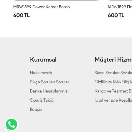
MRW1599 Flower Kemer Bordo
MRW1599 Flo
600 TL
600 TL
Kurumsal
Müşteri Hizme
Hakkımızda
Sıkça Sorulan Sorul
Sıkça Sorulan Sorular
Gizlilik ve Kvkk Bilgil
Banka Hesaplarımız
Kargo ve Teslimat Bil
Sipariş Takibi
İptal ve İade Koşulla
İletişim