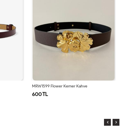
MRW1599 Flower Kemer Kahve
MR
600 TL
5