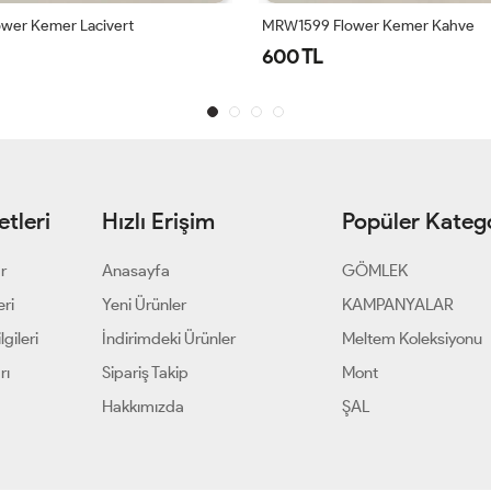
wer Kemer Lacivert
MRW1599 Flower Kemer Kahve
600 TL
tleri
Hızlı Erişim
Popüler Katego
ar
Anasayfa
GÖMLEK
eri
Yeni Ürünler
KAMPANYALAR
gileri
İndirimdeki Ürünler
Meltem Koleksiyonu
rı
Sipariş Takip
Mont
Hakkımızda
ŞAL