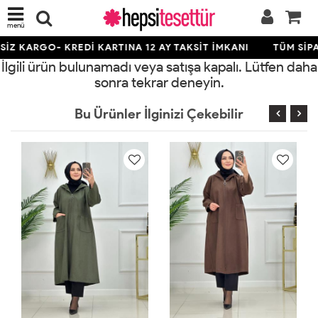
menü
İZ KARGO- KREDİ KARTINA 12 AY TAKSİT İMKANI
TÜM SİPA
İlgili ürün bulunamadı veya satışa kapalı. Lütfen daha
sonra tekrar deneyin.
Bu Ürünler İlginizi Çekebilir