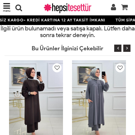
menü
İZ KARGO- KREDİ KARTINA 12 AY TAKSİT İMKANI
TÜM SİPA
İlgili ürün bulunamadı veya satışa kapalı. Lütfen daha
sonra tekrar deneyin.
Bu Ürünler İlginizi Çekebilir